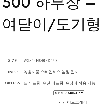
500 하부장 –
여닫이/도기형
SIZE
W535×H840×D470
INFO
녹방지용 스테인레스 댐핑 힌지
OPTION
도기 포함, 수전 미포함, 손잡이 적용 가능
라이트그레이