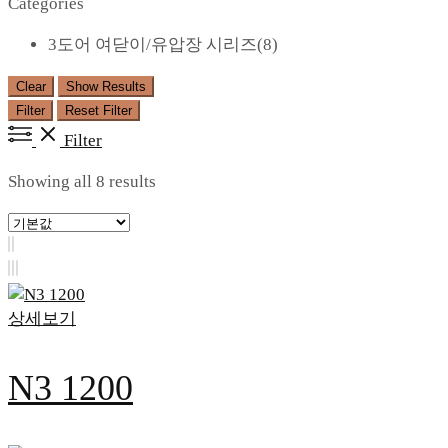
Categories
3도어 여닫이/유압장 시리즈
(8)
Clear
Show Results
Filter
Reset Filter
Filter
Showing all 8 results
상세보기
N3 1200