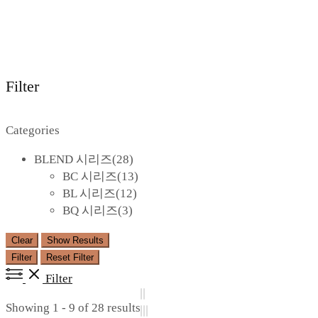
Filter
Categories
BLEND 시리즈
(28)
BC 시리즈
(13)
BL 시리즈
(12)
BQ 시리즈
(3)
Clear
Show Results
Filter
Reset Filter
Filter
Showing 1 - 9 of 28 results