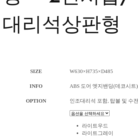
대리석상판형
SIZE
W630×H735×D485
INFO
ABS 도어 엣지밴딩(데코시트)
OPTION
인조대리석 포함, 탑볼 및 수
라이트우드
라이트그레이